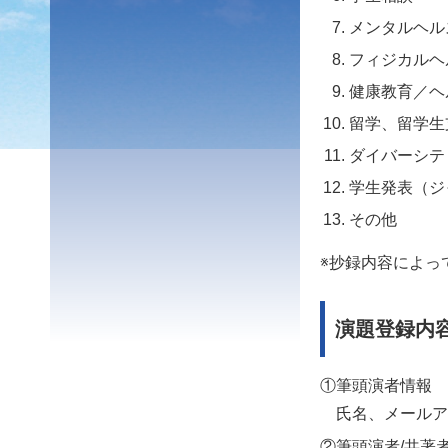
メンタルヘル
フィジカルヘ
健康教育／ヘ
留学、留学生
ダイバーシテ
学生発表（ジ
その他
※抄録内容によっ
演題登録内
①筆頭演者情報
氏名、メールア
②筆頭演者/共著