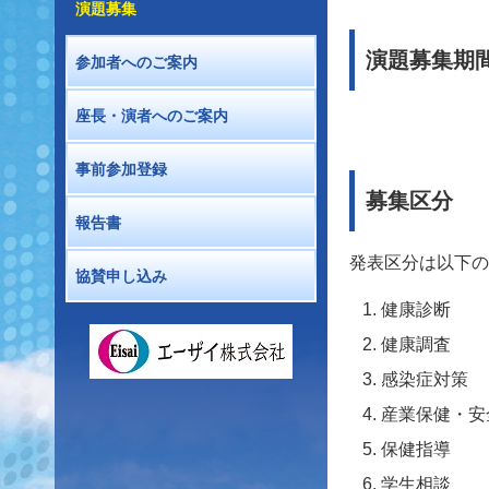
演題募集
演題募集期
参加者へのご案内
座長・演者へのご案内
事前参加登録
募集区分
報告書
発表区分は以下の
協賛申し込み
健康診断
健康調査
感染症対策
産業保健・安
保健指導
学生相談