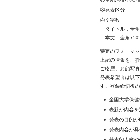
③発表区分
④文字数
タイトル…全角
本文…全角750
特定のフォーマッ
上記の情報を、抄
ご略歴、お顔写真
発表希望者は以
す。登録締切後の
全国大学保健
表題が内容を
発表の目的が
発表内容が具
基本的人権や